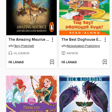
The Amazing Maurice and his Educated Rodents
The Best Doghouse Ever
eftir
Terry Pratchett
eftir
Nickelodeon Publishing
HLJÓÐBÓK
RAFBÓK
FÁ LÁNAÐ
FÁ LÁNAÐ