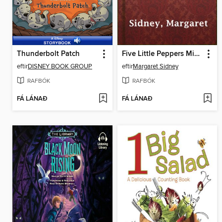
Thunderbolt Patch
Five Little Peppers Midway
eftir
DISNEY BOOK GROUP
eftir
Margaret Sidney
RAFBÓK
RAFBÓK
FÁ LÁNAÐ
FÁ LÁNAÐ