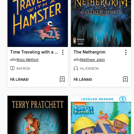
Time Traveling with a Hamster
The Nethergrim
eftir
Ross Welford
eftir
Matthew Jobin
RAFBÓK
HLJÓÐBÓK
FÁ LÁNAÐ
FÁ LÁNAÐ