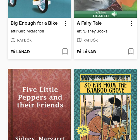
Big Enough for a Bike
A Fairy Tale
eftir
Kara McMahon
eftir
Disney Books
RAFBÓK
RAFBÓK
FÁ LÁNAÐ
FÁ LÁNAÐ