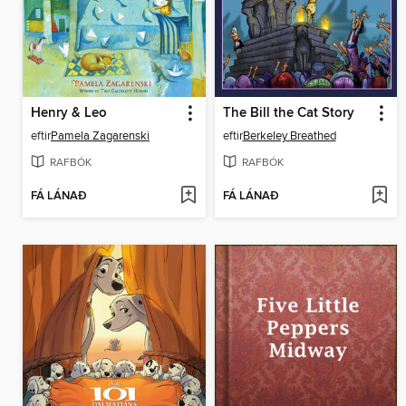
Henry & Leo
The Bill the Cat Story
eftir
Pamela Zagarenski
eftir
Berkeley Breathed
RAFBÓK
RAFBÓK
FÁ LÁNAÐ
FÁ LÁNAÐ