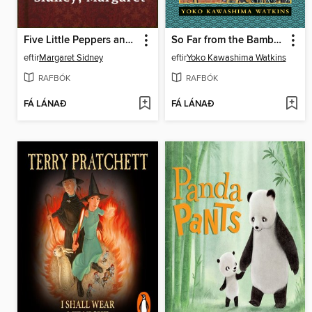
Five Little Peppers and their Friends
So Far from the Bamboo Grove
eftir
Margaret Sidney
eftir
Yoko Kawashima Watkins
RAFBÓK
RAFBÓK
FÁ LÁNAÐ
FÁ LÁNAÐ