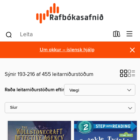
×
Um okkur – íslensk hjálp
Sýnir 193-216 af 455 leitarniðurstöðum
Raða leitarniðurstöðum eftir
Síur