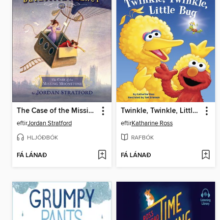
The Case of the Missing Moonstone
Twinkle, Twinkle, Little Bug
eftir
Jordan Stratford
eftir
Katharine Ross
HLJÓÐBÓK
RAFBÓK
FÁ LÁNAÐ
FÁ LÁNAÐ