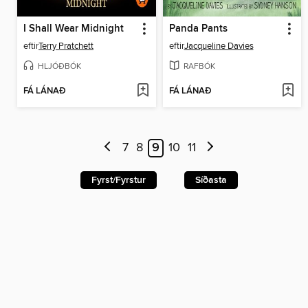
I Shall Wear Midnight
Panda Pants
eftir
Terry Pratchett
eftir
Jacqueline Davies
HLJÓÐBÓK
RAFBÓK
FÁ LÁNAÐ
FÁ LÁNAÐ
7
8
9
10
11
Fyrst/Fyrstur
Síðasta