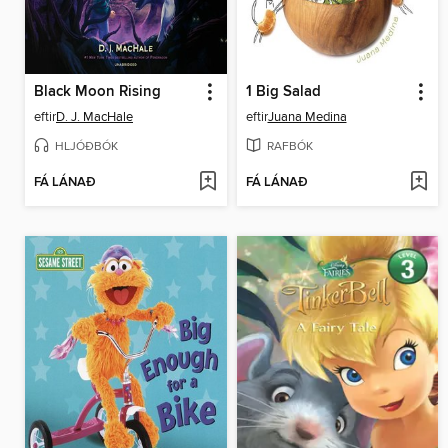
Black Moon Rising
1 Big Salad
eftir
D. J. MacHale
eftir
Juana Medina
HLJÓÐBÓK
RAFBÓK
FÁ LÁNAÐ
FÁ LÁNAÐ