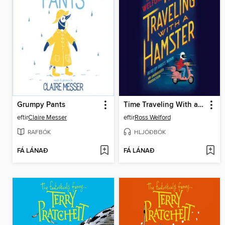
Grumpy Pants
Time Traveling With a Hamster
eftir
Claire Messer
eftir
Ross Welford
RAFBÓK
HLJÓÐBÓK
FÁ LÁNAÐ
FÁ LÁNAÐ