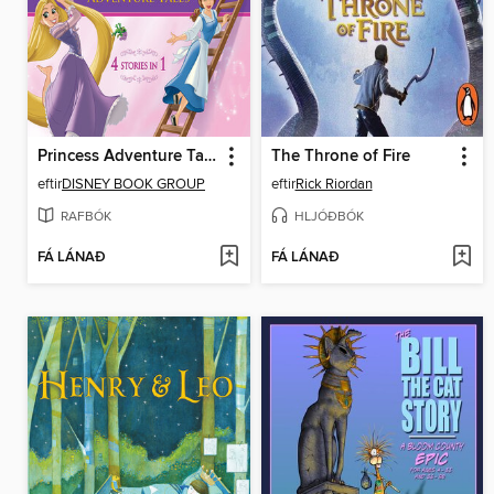
Princess Adventure Tales
The Throne of Fire
eftir
DISNEY BOOK GROUP
eftir
Rick Riordan
RAFBÓK
HLJÓÐBÓK
FÁ LÁNAÐ
FÁ LÁNAÐ