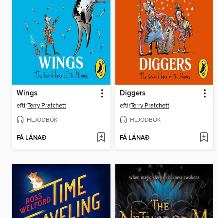
Wings
Diggers
eftir
Terry Pratchett
eftir
Terry Pratchett
HLJÓÐBÓK
HLJÓÐBÓK
FÁ LÁNAÐ
FÁ LÁNAÐ