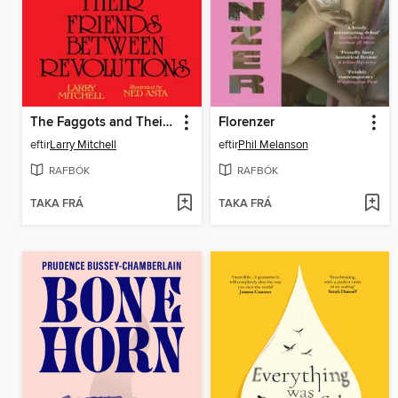
The Faggots and Their Friends Between Revolutions
Florenzer
eftir
Larry Mitchell
eftir
Phil Melanson
RAFBÓK
RAFBÓK
TAKA FRÁ
TAKA FRÁ