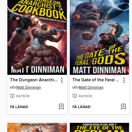
The Dungeon Anarchist's Cookbook
The Gate of the Feral Gods
eftir
Matt Dinniman
eftir
Matt Dinniman
RAFBÓK
RAFBÓK
FÁ LÁNAÐ
FÁ LÁNAÐ