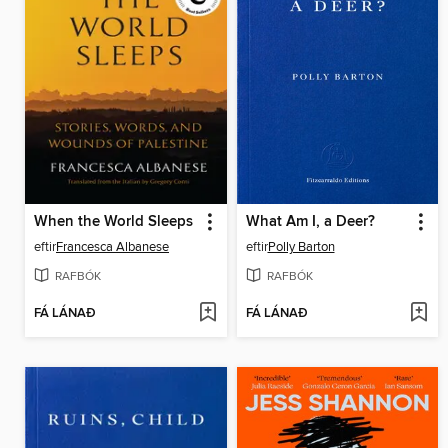
When the World Sleeps
What Am I, a Deer?
eftir
Francesca Albanese
eftir
Polly Barton
RAFBÓK
RAFBÓK
FÁ LÁNAÐ
FÁ LÁNAÐ