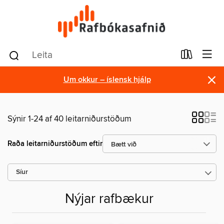
×
Um okkur – íslensk hjálp
Sýnir 1-24 af 40 leitarniðurstöðum
Raða leitarniðurstöðum eftir
Síur
Nýjar rafbækur