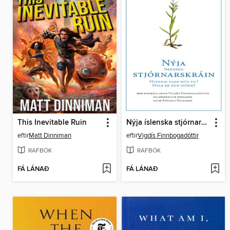
This Inevitable Ruin
Nýja íslenska stjórnarskráin: 2. útgáfa
eftir
Matt Dinniman
eftir
Vigdís Finnbogadóttir
RAFBÓK
RAFBÓK
FÁ LÁNAÐ
FÁ LÁNAÐ