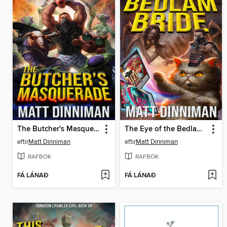
The Butcher's Masquerade
The Eye of the Bedlam Bride
eftir
Matt Dinniman
eftir
Matt Dinniman
RAFBÓK
RAFBÓK
FÁ LÁNAÐ
FÁ LÁNAÐ