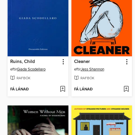
Ruins, Child
Cleaner
eftir
Giada Scodellaro
eftir
Jess Shannon
RAFBÓK
RAFBÓK
FÁ LÁNAÐ
FÁ LÁNAÐ