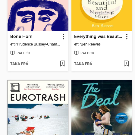
Bone Horn
Everything was Beautiful and Nothing Hurt
eftir
Prudence Bussey-Chamberlain
eftir
Ben Reeves
RAFBÓK
RAFBÓK
TAKA FRÁ
TAKA FRÁ