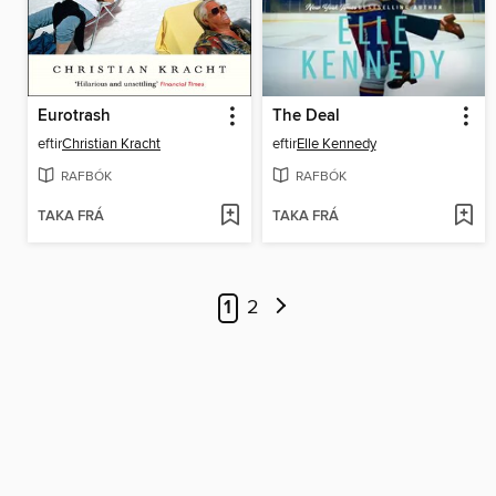
Eurotrash
The Deal
eftir
Christian Kracht
eftir
Elle Kennedy
RAFBÓK
RAFBÓK
TAKA FRÁ
TAKA FRÁ
1
2