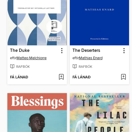
The Duke
The Deserters
eftir
Matteo Melchiorre
eftir
Mathias Enard
RAFBÓK
RAFBÓK
FÁ LÁNAÐ
FÁ LÁNAÐ