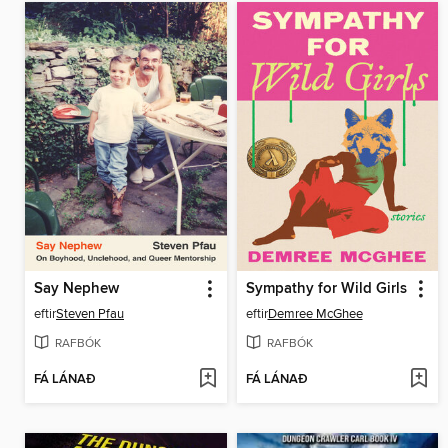
Say Nephew
Sympathy for Wild Girls
eftir
Steven Pfau
eftir
Demree McGhee
RAFBÓK
RAFBÓK
FÁ LÁNAÐ
FÁ LÁNAÐ