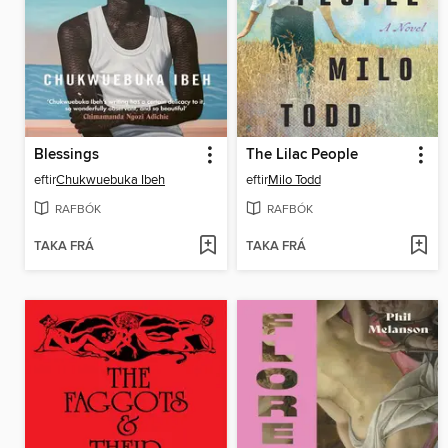
Blessings
The Lilac People
eftir
Chukwuebuka Ibeh
eftir
Milo Todd
RAFBÓK
RAFBÓK
TAKA FRÁ
TAKA FRÁ