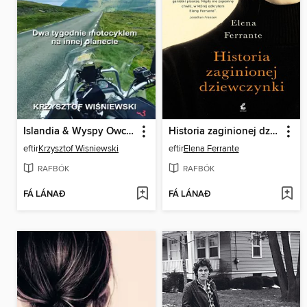
Islandia & Wyspy Owcze
Historia zaginionej dziewczynki
eftir
Krzysztof Wisniewski
eftir
Elena Ferrante
RAFBÓK
RAFBÓK
FÁ LÁNAÐ
FÁ LÁNAÐ