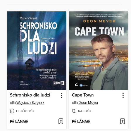
Schronisko dla ludzi
Cape Town
eftir
Wojciech Szlęzak
eftir
Deon Meyer
HLJÓÐBÓK
RAFBÓK
FÁ LÁNAÐ
FÁ LÁNAÐ