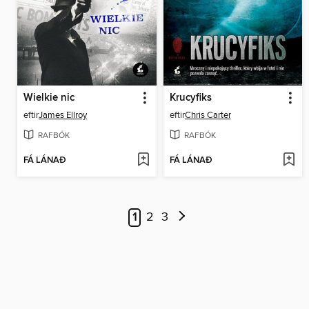
Wielkie nic
Krucyfiks
eftir
James Ellroy
eftir
Chris Carter
RAFBÓK
RAFBÓK
FÁ LÁNAÐ
FÁ LÁNAÐ
1
2
3