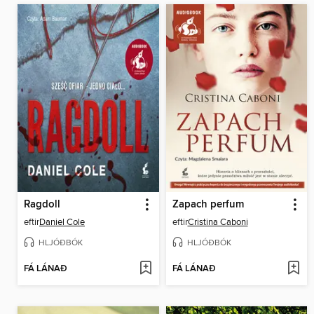
Ragdoll
Zapach perfum
eftir
Daniel Cole
eftir
Cristina Caboni
HLJÓÐBÓK
HLJÓÐBÓK
FÁ LÁNAÐ
FÁ LÁNAÐ