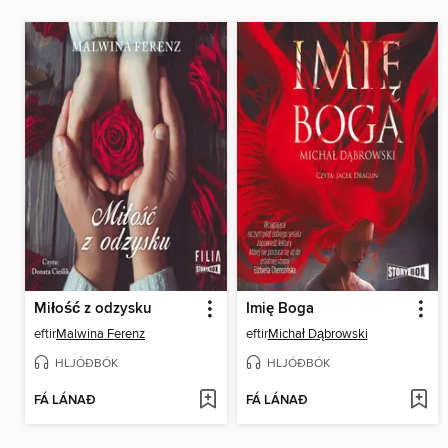
Miłość z odzysku
Imię Boga
eftir
Malwina Ferenz
eftir
Michał Dąbrowski
HLJÓÐBÓK
HLJÓÐBÓK
FÁ LÁNAÐ
FÁ LÁNAÐ