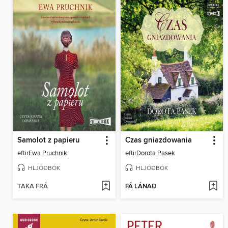
Samolot z papieru
Czas gniazdowania
eftir
Ewa Pruchnik
eftir
Dorota Pasek
HLJÓÐBÓK
HLJÓÐBÓK
TAKA FRÁ
FÁ LÁNAÐ