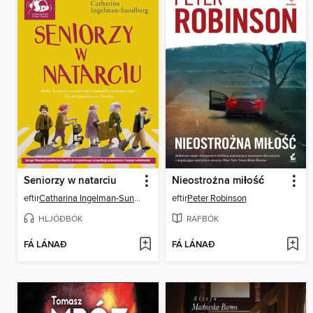
Seniorzy w natarciu
Nieostrożna miłość
eftir
Catharina Ingelman-Sundberg
eftir
Peter Robinson
HLJÓÐBÓK
RAFBÓK
FÁ LÁNAÐ
FÁ LÁNAÐ