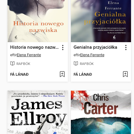
Historia nowego nazwiska
Genialna przyjaciółka
eftir
Elena Ferrante
eftir
Elena Ferrante
RAFBÓK
RAFBÓK
FÁ LÁNAÐ
FÁ LÁNAÐ