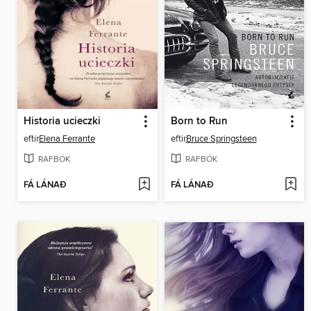
Historia ucieczki
Born to Run
eftir
Elena Ferrante
eftir
Bruce Springsteen
RAFBÓK
RAFBÓK
FÁ LÁNAÐ
FÁ LÁNAÐ