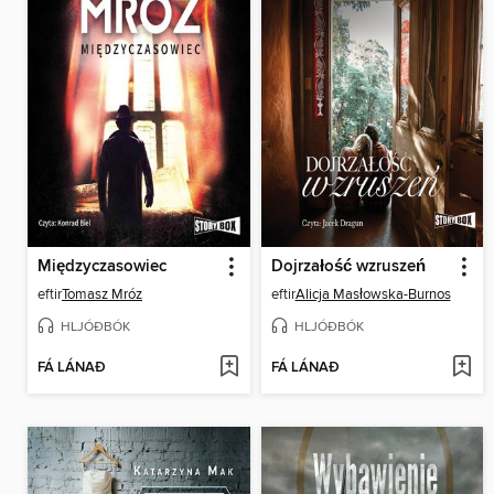
Międzyczasowiec
Dojrzałość wzruszeń
eftir
Tomasz Mróz
eftir
Alicja Masłowska-Burnos
HLJÓÐBÓK
HLJÓÐBÓK
FÁ LÁNAÐ
FÁ LÁNAÐ