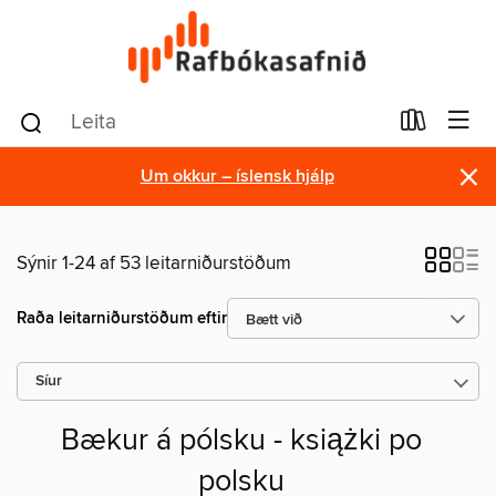
×
Um okkur – íslensk hjálp
Sýnir 1-24 af 53 leitarniðurstöðum
Raða leitarniðurstöðum eftir
Síur
Bækur á pólsku - książki po
polsku