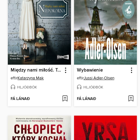
Między nami miłość. Tom 1. Niepokorna
Wybawienie
eftir
Katarzyna Mak
eftir
Jussi Adler-Olsen
HLJÓÐBÓK
HLJÓÐBÓK
FÁ LÁNAÐ
FÁ LÁNAÐ