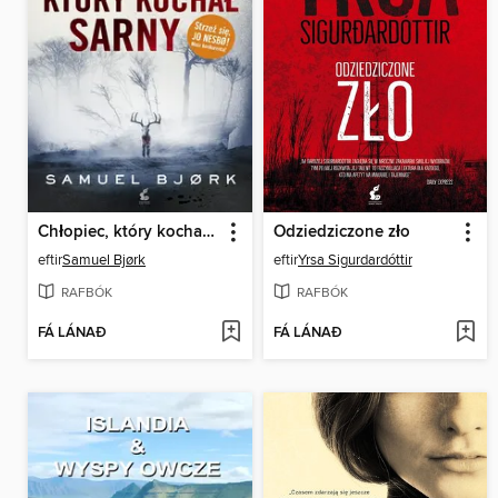
Chłopiec, który kochał sarny
Odziedziczone zło
eftir
Samuel Bjørk
eftir
Yrsa Sigurdardóttir
RAFBÓK
RAFBÓK
FÁ LÁNAÐ
FÁ LÁNAÐ