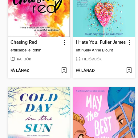
Chasing Red
I Hate You, Fuller James
eftir
Isabelle Ronin
eftir
Kelly Anne Blount
RAFBÓK
HLJÓÐBÓK
FÁ LÁNAÐ
FÁ LÁNAÐ