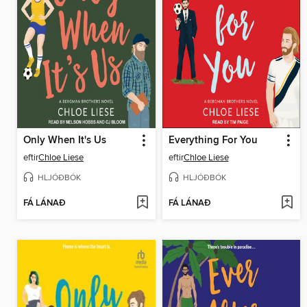
Only When It's Us
Everything For You
eftir
Chloe Liese
eftir
Chloe Liese
HLJÓÐBÓK
HLJÓÐBÓK
FÁ LÁNAÐ
FÁ LÁNAÐ