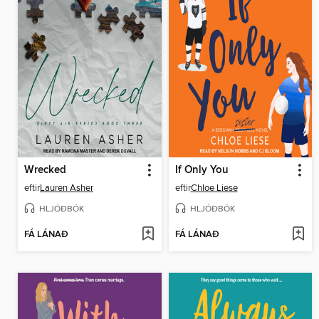
Wrecked
If Only You
eftir
Lauren Asher
eftir
Chloe Liese
HLJÓÐBÓK
HLJÓÐBÓK
FÁ LÁNAÐ
FÁ LÁNAÐ