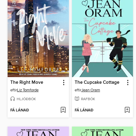
The Right Move
The Cupcake Cottage
eftir
Liz Tomforde
eftir
Jean Oram
HLJÓÐBÓK
RAFBÓK
FÁ LÁNAÐ
FÁ LÁNAÐ