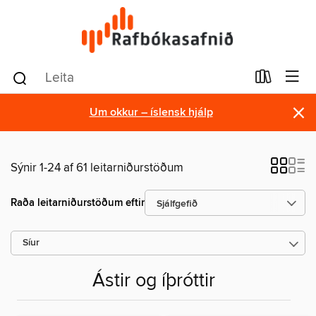
×
Um okkur – íslensk hjálp
Sýnir 1-24 af 61 leitarniðurstöðum
Raða leitarniðurstöðum eftir
Síur
Ástir og íþróttir