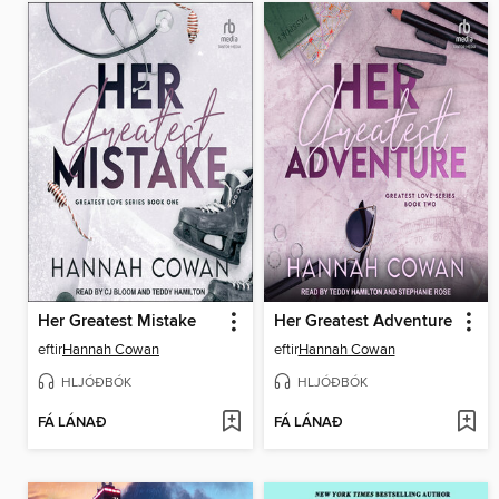
Her Greatest Mistake
Her Greatest Adventure
eftir
Hannah Cowan
eftir
Hannah Cowan
HLJÓÐBÓK
HLJÓÐBÓK
FÁ LÁNAÐ
FÁ LÁNAÐ