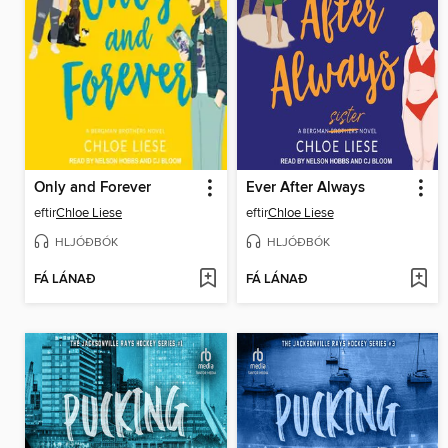
Only and Forever
Ever After Always
eftir
Chloe Liese
eftir
Chloe Liese
HLJÓÐBÓK
HLJÓÐBÓK
FÁ LÁNAÐ
FÁ LÁNAÐ