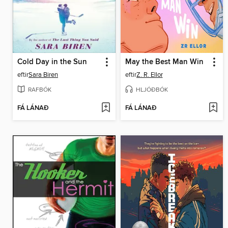
Cold Day in the Sun
May the Best Man Win
eftir
Sara Biren
eftir
Z. R. Ellor
RAFBÓK
HLJÓÐBÓK
FÁ LÁNAÐ
FÁ LÁNAÐ