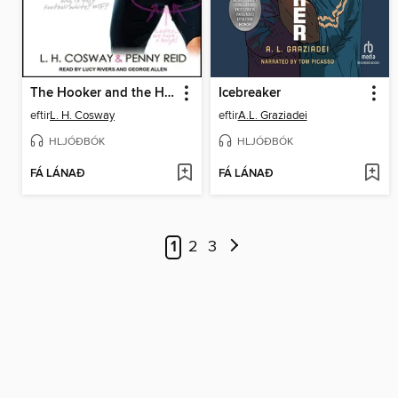
The Hooker and the Hermit
Icebreaker
eftir
L. H. Cosway
eftir
A.L. Graziadei
HLJÓÐBÓK
HLJÓÐBÓK
FÁ LÁNAÐ
FÁ LÁNAÐ
1
2
3