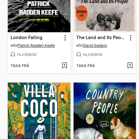
London Falling
The Land and Its People
eftir
Patrick Radden Keefe
eftir
David Sedaris
HLJÓÐBÓK
HLJÓÐBÓK
TAKA FRÁ
TAKA FRÁ