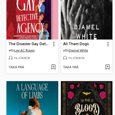
The Disaster Gay Detective Agency
All Them Dogs
eftir
Lev AC Rosen
eftir
Djamel White
HLJÓÐBÓK
HLJÓÐBÓK
TAKA FRÁ
TAKA FRÁ