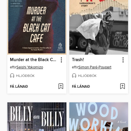
Murder at the Black Cat Cafe
Trash!
eftir
Seishi Yokomizo
eftir
Simon Paré-Poupart
HLJÓÐBÓK
HLJÓÐBÓK
FÁ LÁNAÐ
FÁ LÁNAÐ