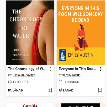
The Chronology of Water
Everyone in This Room Will Someday Be Dead
eftir
Lidia Yuknavitch
eftir
Emily Austin
HLJÓÐBÓK
HLJÓÐBÓK
FÁ LÁNAÐ
FÁ LÁNAÐ