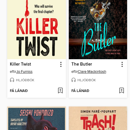
Killer Twist
The Butler
eftir
Jo Furniss
eftir
Clare Mackintosh
HLJÓÐBÓK
HLJÓÐBÓK
FÁ LÁNAÐ
FÁ LÁNAÐ