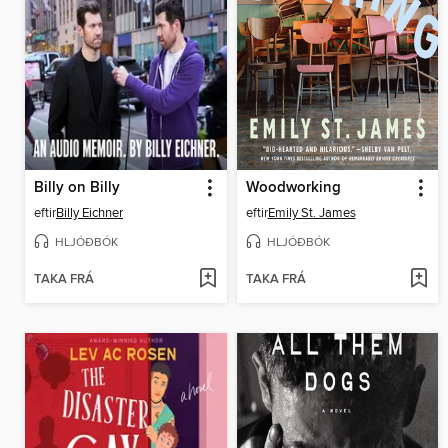
Billy on Billy
Woodworking
eftir
Billy Eichner
eftir
Emily St. James
HLJÓÐBÓK
HLJÓÐBÓK
TAKA FRÁ
TAKA FRÁ