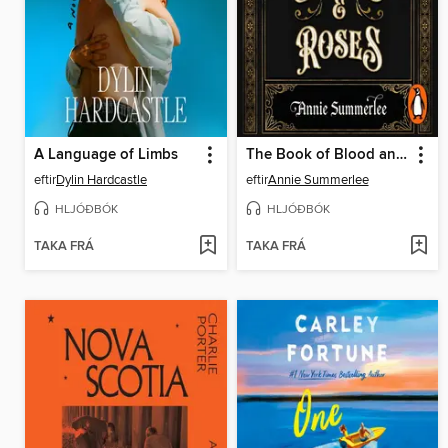
A Language of Limbs
The Book of Blood and Roses
eftir
Dylin Hardcastle
eftir
Annie Summerlee
HLJÓÐBÓK
HLJÓÐBÓK
TAKA FRÁ
TAKA FRÁ