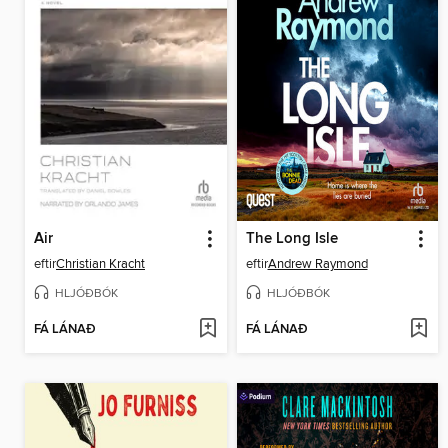
Air
The Long Isle
eftir
Christian Kracht
eftir
Andrew Raymond
HLJÓÐBÓK
HLJÓÐBÓK
FÁ LÁNAÐ
FÁ LÁNAÐ