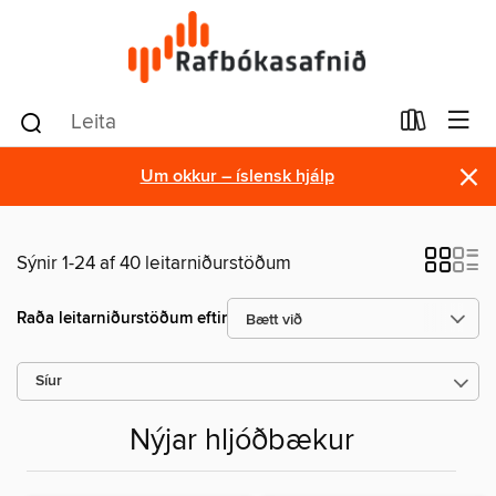
×
Um okkur – íslensk hjálp
Sýnir 1-24 af 40 leitarniðurstöðum
Raða leitarniðurstöðum eftir
Síur
Nýjar hljóðbækur