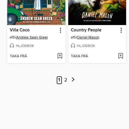
Villa Coco
Country People
eftir
Andrew Sean Greer
eftir
Daniel Mason
HLJÓÐBÓK
HLJÓÐBÓK
TAKA FRÁ
TAKA FRÁ
1
2