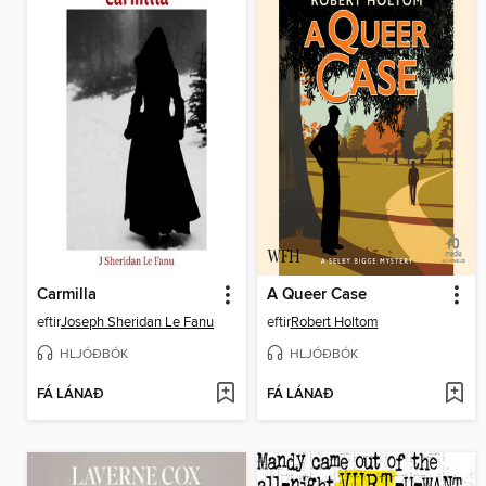
Carmilla
A Queer Case
eftir
Joseph Sheridan Le Fanu
eftir
Robert Holtom
HLJÓÐBÓK
HLJÓÐBÓK
FÁ LÁNAÐ
FÁ LÁNAÐ