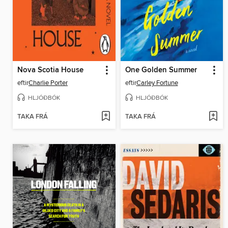
Nova Scotia House
One Golden Summer
eftir
Charlie Porter
eftir
Carley Fortune
HLJÓÐBÓK
HLJÓÐBÓK
TAKA FRÁ
TAKA FRÁ