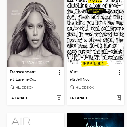
Transcendent
Vurt
eftir
Laverne Cox
eftir
Jeff Noon
HLJÓÐBÓK
HLJÓÐBÓK
FÁ LÁNAÐ
FÁ LÁNAÐ