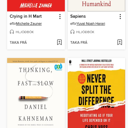
Crying in H Mart
Sapiens
eftir
Michelle Zauner
eftir
Yuval Noah Harari
HLJÓÐBÓK
HLJÓÐBÓK
TAKA FRÁ
TAKA FRÁ