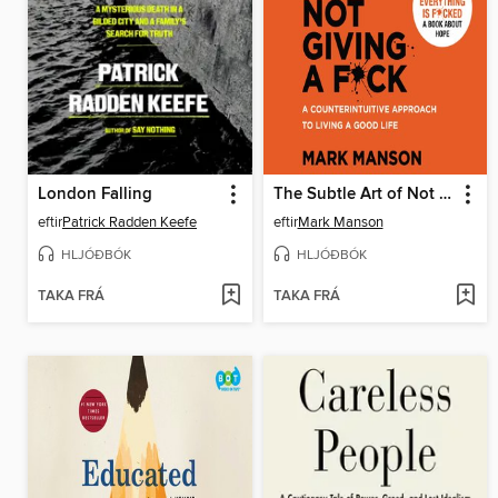
London Falling
The Subtle Art of Not Giving a F*ck
eftir
Patrick Radden Keefe
eftir
Mark Manson
HLJÓÐBÓK
HLJÓÐBÓK
TAKA FRÁ
TAKA FRÁ