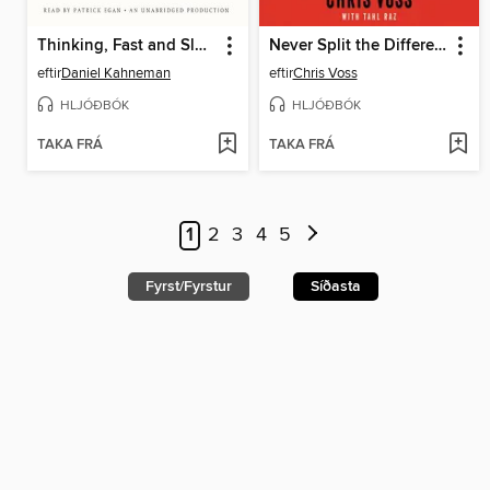
Thinking, Fast and Slow
Never Split the Difference
eftir
Daniel Kahneman
eftir
Chris Voss
HLJÓÐBÓK
HLJÓÐBÓK
TAKA FRÁ
TAKA FRÁ
1
2
3
4
5
Fyrst/Fyrstur
Síðasta