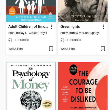
Adult Children of Emotionally Immature Parents
Greenlights
eftir
Lindsay C. Gibson, PsyD
eftir
Matthew McConaughey
HLJÓÐBÓK
HLJÓÐBÓK
TAKA FRÁ
TAKA FRÁ