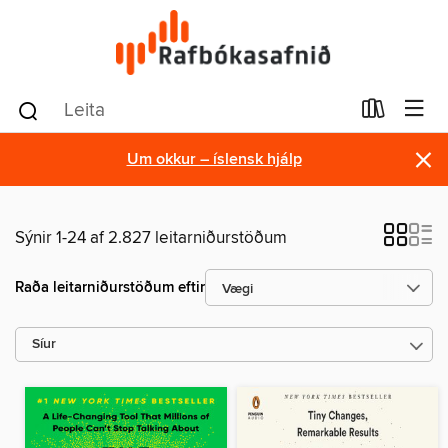
×
Um okkur – íslensk hjálp
Sýnir 1-24 af 2.827 leitarniðurstöðum
Raða leitarniðurstöðum eftir
Síur