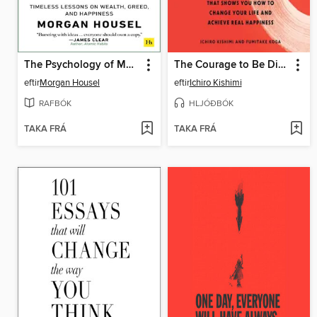
The Psychology of Money
The Courage to Be Disliked
eftir
Morgan Housel
eftir
Ichiro Kishimi
RAFBÓK
HLJÓÐBÓK
TAKA FRÁ
TAKA FRÁ