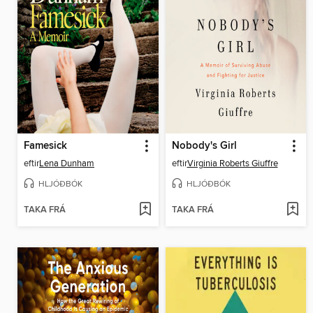
Famesick
Nobody's Girl
eftir
Lena Dunham
eftir
Virginia Roberts Giuffre
HLJÓÐBÓK
HLJÓÐBÓK
TAKA FRÁ
TAKA FRÁ