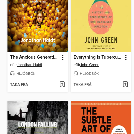
The Anxious Generation
Everything Is Tuberculosis
eftir
Jonathan Haidt
eftir
John Green
HLJÓÐBÓK
HLJÓÐBÓK
TAKA FRÁ
TAKA FRÁ