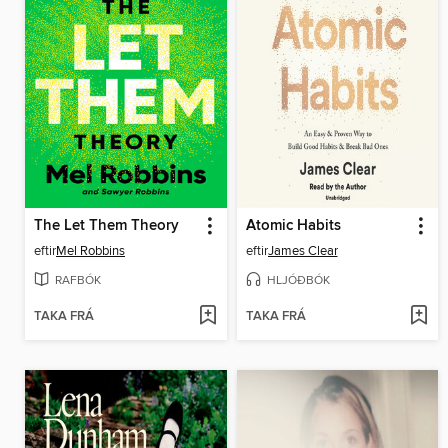
The Let Them Theory
Atomic Habits
eftir
Mel Robbins
eftir
James Clear
RAFBÓK
HLJÓÐBÓK
TAKA FRÁ
TAKA FRÁ