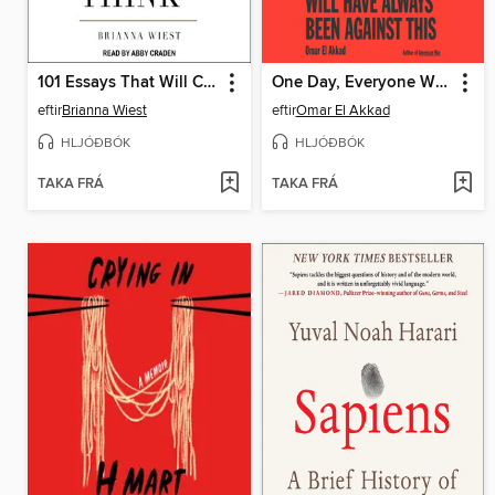
101 Essays That Will Change the Way You Think
One Day, Everyone Will Have Always Been Against This
eftir
Brianna Wiest
eftir
Omar El Akkad
HLJÓÐBÓK
HLJÓÐBÓK
TAKA FRÁ
TAKA FRÁ