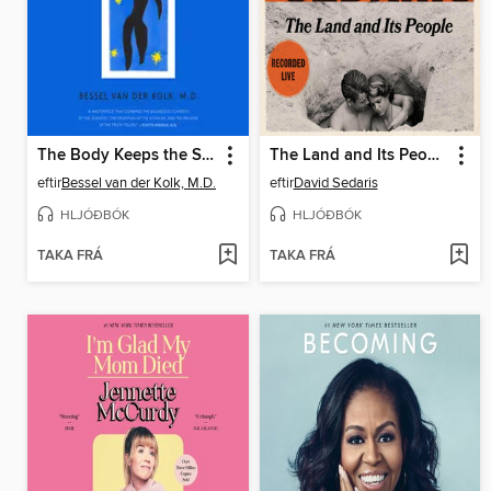
The Body Keeps the Score
The Land and Its People
eftir
Bessel van der Kolk, M.D.
eftir
David Sedaris
HLJÓÐBÓK
HLJÓÐBÓK
TAKA FRÁ
TAKA FRÁ