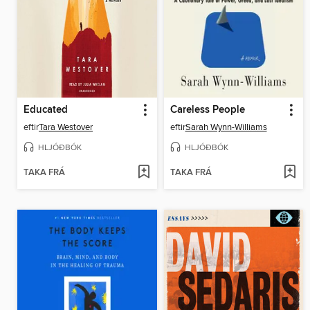
Educated
Careless People
eftir
Tara Westover
eftir
Sarah Wynn-Williams
HLJÓÐBÓK
HLJÓÐBÓK
TAKA FRÁ
TAKA FRÁ