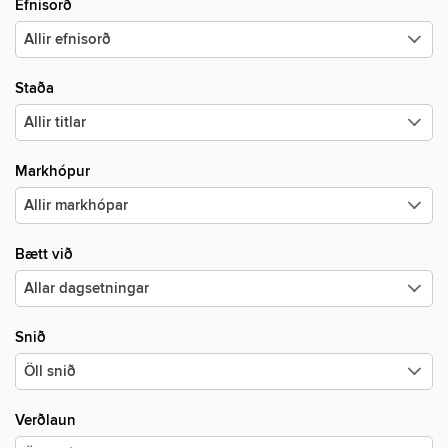
Efnisorð
Staða
Markhópur
Bætt við
Snið
Verðlaun