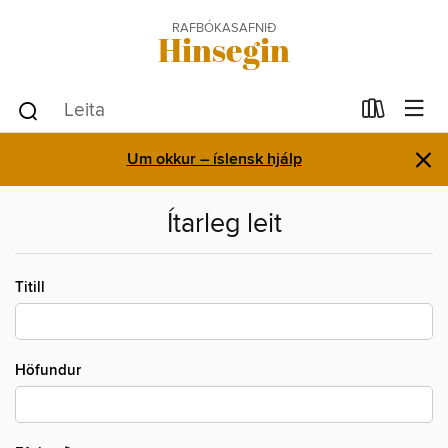
RAFBÓKASAFNIÐ
Hinsegin
×
Um okkur – íslensk hjálp
Ítarleg leit
Titill
Höfundur