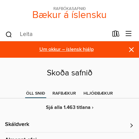
RAFBÓKASAFNIÐ
Bækur á íslensku
×
Um okkur – íslensk hjálp
Skoða safnið
ÖLL SNIÐ
RAFBÆKUR
HLJÓÐBÆKUR
Sjá alla 1.463 titlana ›
Skáldverk