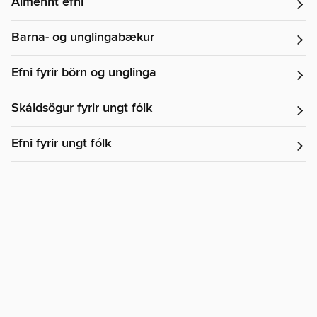
Almennt efni
Barna- og unglingabækur
Efni fyrir börn og unglinga
Skáldsögur fyrir ungt fólk
Efni fyrir ungt fólk