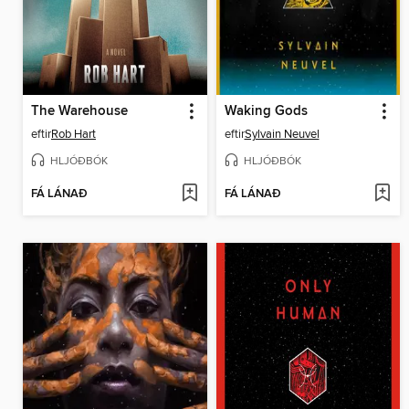
The Warehouse
Waking Gods
eftir
Rob Hart
eftir
Sylvain Neuvel
HLJÓÐBÓK
HLJÓÐBÓK
FÁ LÁNAÐ
FÁ LÁNAÐ