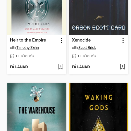
Heir to the Empire
Xenocide
eftir
Timothy Zahn
eftir
Scott Brick
HLJÓÐBÓK
HLJÓÐBÓK
FÁ LÁNAÐ
FÁ LÁNAÐ