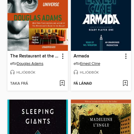
The Restaurant at the End of the Universe
Armada
eftir
Douglas Adams
eftir
Ernest Cline
HLJÓÐBÓK
HLJÓÐBÓK
TAKA FRÁ
FÁ LÁNAÐ