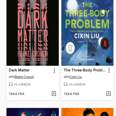
Dark Matter
The Three-Body Problem
eftir
Blake Crouch
eftir
Cixin Liu
HLJÓÐBÓK
HLJÓÐBÓK
TAKA FRÁ
TAKA FRÁ