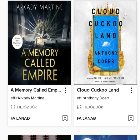
A Memory Called Empire
Cloud Cuckoo Land
eftir
Arkady Martine
eftir
Anthony Doerr
HLJÓÐBÓK
HLJÓÐBÓK
FÁ LÁNAÐ
FÁ LÁNAÐ