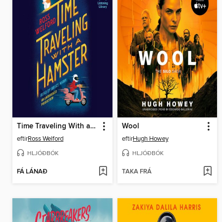
Time Traveling With a Hamster
Wool
eftir
Ross Welford
eftir
Hugh Howey
HLJÓÐBÓK
HLJÓÐBÓK
FÁ LÁNAÐ
TAKA FRÁ