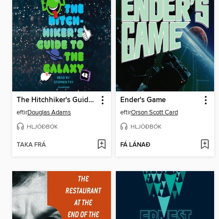
The Hitchhiker's Guide to the Galaxy
Ender's Game
eftir
Douglas Adams
eftir
Orson Scott Card
HLJÓÐBÓK
HLJÓÐBÓK
TAKA FRÁ
FÁ LÁNAÐ