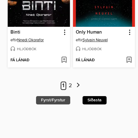
Binti
Only Human
eftir
Nnedi Okorafor
eftir
Sylvain Neuvel
HLJÓÐBÓK
HLJÓÐBÓK
FÁ LÁNAÐ
FÁ LÁNAÐ
1
2
Fyrst/Fyrstur
Síðasta