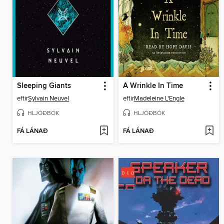
Sleeping Giants
A Wrinkle In Time
eftir
Sylvain Neuvel
eftir
Madeleine L'Engle
HLJÓÐBÓK
HLJÓÐBÓK
FÁ LÁNAÐ
FÁ LÁNAÐ