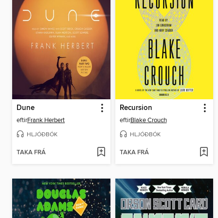
Dune
Recursion
eftir
Frank Herbert
eftir
Blake Crouch
HLJÓÐBÓK
HLJÓÐBÓK
TAKA FRÁ
TAKA FRÁ