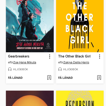
Gearbreakers
The Other Black Girl
eftir
Zoe Hana Mikuta
eftir
Zakiya Dalila Harris
HLJÓÐBÓK
HLJÓÐBÓK
FÁ LÁNAÐ
FÁ LÁNAÐ