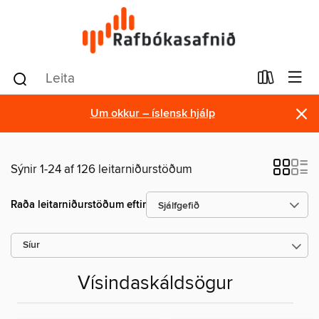
×
Um okkur – íslensk hjálp
Sýnir 1-24 af 126 leitarniðurstöðum
Raða leitarniðurstöðum eftir
Síur
Vísindaskáldsögur