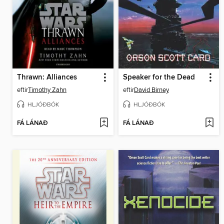
Thrawn: Alliances
Speaker for the Dead
eftir
Timothy Zahn
eftir
David Birney
HLJÓÐBÓK
HLJÓÐBÓK
FÁ LÁNAÐ
FÁ LÁNAÐ