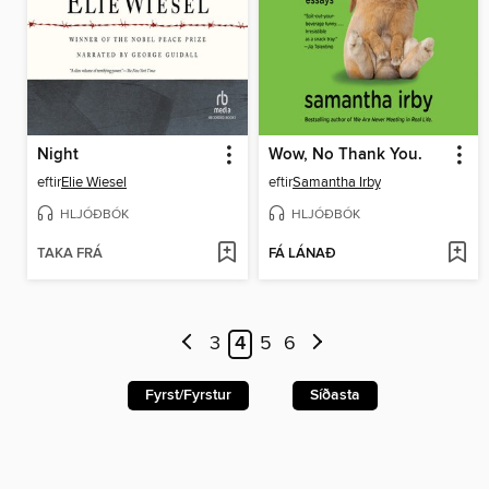
Night
Wow, No Thank You.
eftir
Elie Wiesel
eftir
Samantha Irby
HLJÓÐBÓK
HLJÓÐBÓK
TAKA FRÁ
FÁ LÁNAÐ
3
4
5
6
Fyrst/Fyrstur
Síðasta