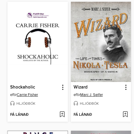
Shockaholic
Wizard
eftir
Carrie Fisher
eftir
Marc J. Seifer
HLJÓÐBÓK
HLJÓÐBÓK
FÁ LÁNAÐ
FÁ LÁNAÐ