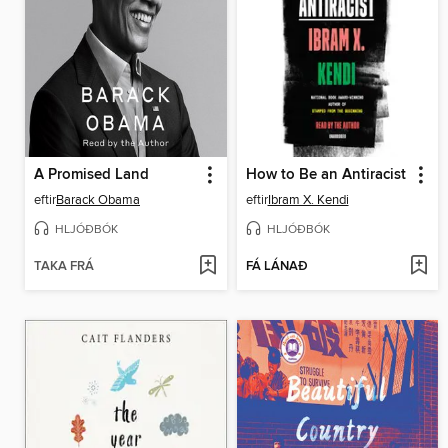
A Promised Land
How to Be an Antiracist
eftir
Barack Obama
eftir
Ibram X. Kendi
HLJÓÐBÓK
HLJÓÐBÓK
TAKA FRÁ
FÁ LÁNAÐ