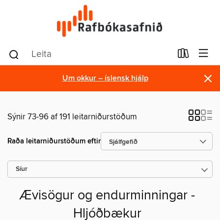
×
Um okkur – íslensk hjálp
Sýnir 73-96 af 191 leitarniðurstöðum
Raða leitarniðurstöðum eftir
Síur
Ævisögur og endurminningar -
Hljóðbækur