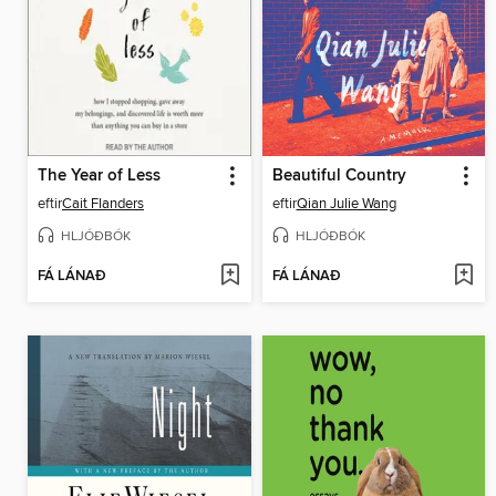
The Year of Less
Beautiful Country
eftir
Cait Flanders
eftir
Qian Julie Wang
HLJÓÐBÓK
HLJÓÐBÓK
FÁ LÁNAÐ
FÁ LÁNAÐ