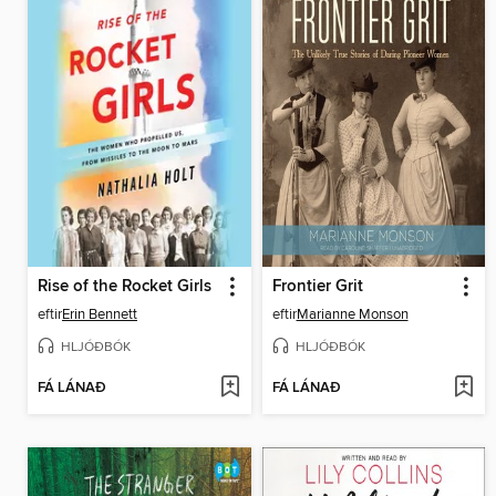
Rise of the Rocket Girls
Frontier Grit
eftir
Erin Bennett
eftir
Marianne Monson
HLJÓÐBÓK
HLJÓÐBÓK
FÁ LÁNAÐ
FÁ LÁNAÐ