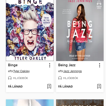
Binge
Being Jazz
eftir
Tyler Oakley
eftir
Jazz Jennings
HLJÓÐBÓK
HLJÓÐBÓK
FÁ LÁNAÐ
FÁ LÁNAÐ