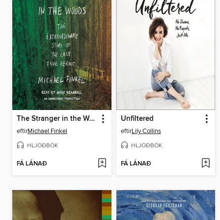
The Stranger in the Woods
Unfiltered
eftir
Michael Finkel
eftir
Lily Collins
HLJÓÐBÓK
HLJÓÐBÓK
FÁ LÁNAÐ
FÁ LÁNAÐ