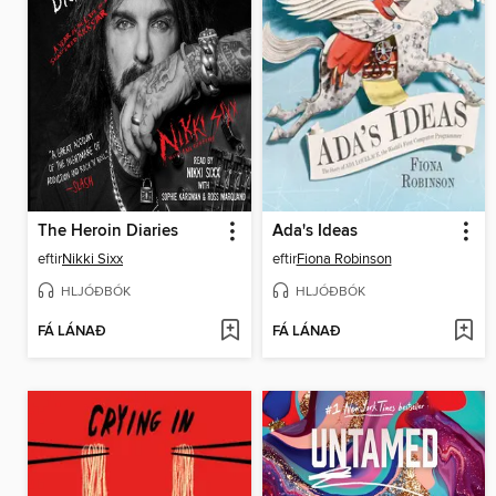
The Heroin Diaries
Ada's Ideas
eftir
Nikki Sixx
eftir
Fiona Robinson
HLJÓÐBÓK
HLJÓÐBÓK
FÁ LÁNAÐ
FÁ LÁNAÐ