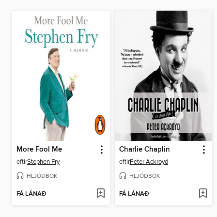
More Fool Me
Charlie Chaplin
eftir
Stephen Fry
eftir
Peter Ackroyd
HLJÓÐBÓK
HLJÓÐBÓK
FÁ LÁNAÐ
FÁ LÁNAÐ