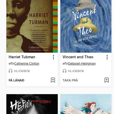
Harriet Tubman
Vincent and Theo
eftir
Catherine Clinton
eftir
Deborah Heiligman
HLJÓÐBÓK
HLJÓÐBÓK
FÁ LÁNAÐ
TAKA FRÁ