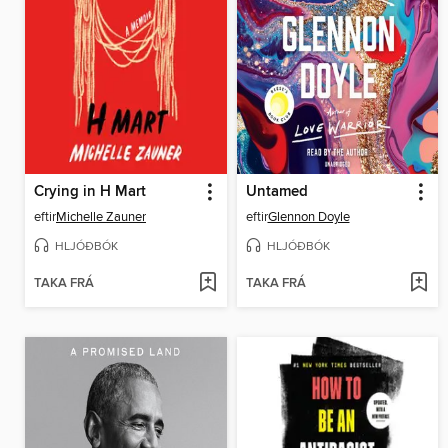
Crying in H Mart
Untamed
eftir
Michelle Zauner
eftir
Glennon Doyle
HLJÓÐBÓK
HLJÓÐBÓK
TAKA FRÁ
TAKA FRÁ