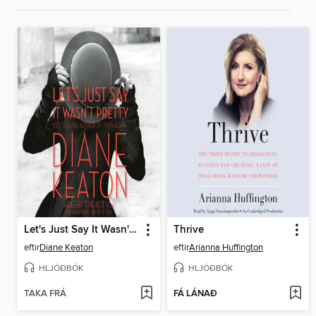
Let's Just Say It Wasn't Pretty
Thrive
eftir
Diane Keaton
eftir
Arianna Huffington
HLJÓÐBÓK
HLJÓÐBÓK
TAKA FRÁ
FÁ LÁNAÐ