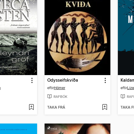
Odysseifskviða
Kaldam
n
eftir
Hómer
eftir
Liz
RAFBÓK
RAF
TAKA FRÁ
TAKA F