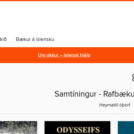
lkið
Bækur á íslensku
Um okkur – íslensk hjálp
Samtíningur - Rafbæku
Heyrnatól óþörf