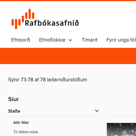
Efnisorð
Efnisflokkar
Tímarit
Fyrir unga fó
Sýnir 73-78 af 78 leitarniðurstöðum
Síur
Staða
Allir titlar
Til útláns núna