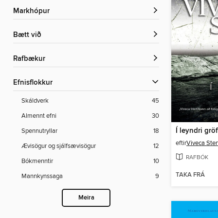
Markhópur
Bætt við
rafbækur
Efnisflokkur
Skáldverk
45
Almennt efni
30
Í leyndri gröf
Spennutryllar
18
eftir
Viveca Ste
Ævisögur og sjálfsævisögur
12
RAFBÓK
Bókmenntir
10
TAKA FRÁ
Mannkynssaga
9
Meira