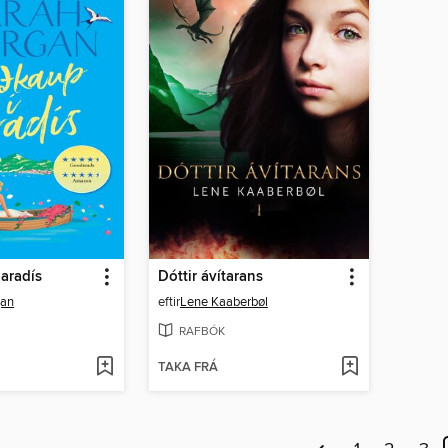
aradís
Dóttir ávítarans
gan
eftir
Lene Kaaberbøl
RAFBÓK
TAKA FRÁ