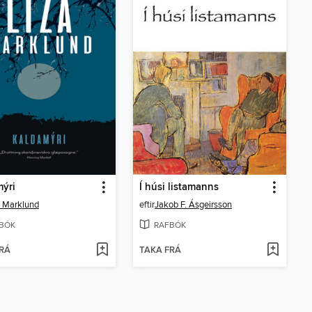
ýri
Í húsi listamanns
a Marklund
eftir
Jakob F. Ásgeirsson
BÓK
RAFBÓK
RÁ
TAKA FRÁ