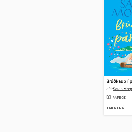
Brúðkaup í p
eftir
Sarah Mor
RAFBÓK
TAKA FRÁ