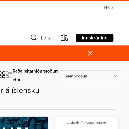
Hjálp
Innskráning
Leita
×
Raða leitarniðurstöðum
eftir
r á íslensku