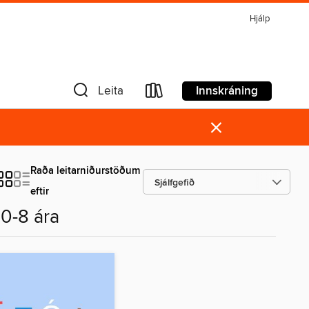
Hjálp
Innskráning
Leita
×
Raða leitarniðurstöðum
eftir
0-8 ára