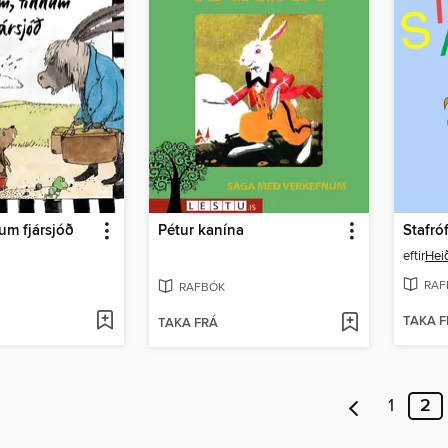
um fjársjóð
Pétur kanína
Stafró
eftir
Heið
RAF
RAFBÓK
TAKA F
TAKA FRÁ
1
2