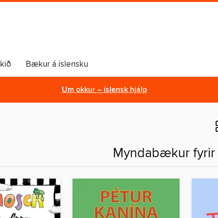
lkið
Bækur á íslensku
Um okkur – íslensk hjálp
Myndabækur fyrir 