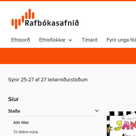
Efnisorð
Efnisflokkar
Tímarit
Fyrir unga fó
Sýnir 25-27 af 27 leitarniðurstöðum
Síur
Staða
Allir titlar
Til útláns núna