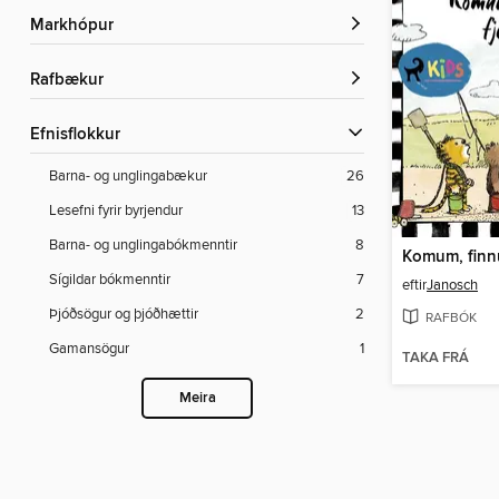
Markhópur
rafbækur
Efnisflokkur
Barna- og unglingabækur
26
Lesefni fyrir byrjendur
13
Barna- og unglingabókmenntir
8
Komum, finn
Sígildar bókmenntir
7
eftir
Janosch
Þjóðsögur og þjóðhættir
2
RAFBÓK
Gamansögur
1
TAKA FRÁ
Meira