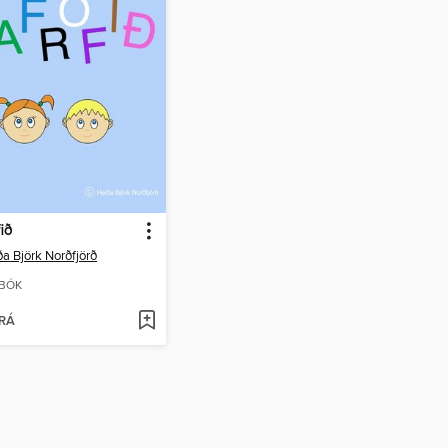
fið
a Björk Norðfjörð
BÓK
RÁ