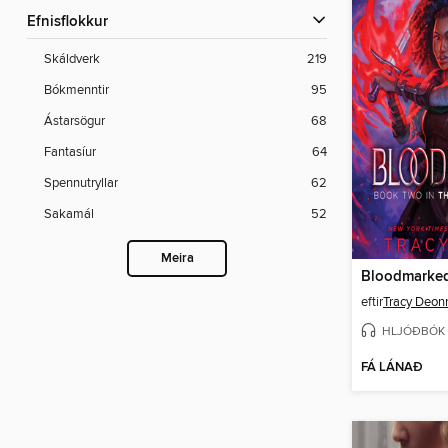
Efnisflokkur
Skáldverk
219
Bókmenntir
95
Ástarsögur
68
Fantasíur
64
Spennutryllar
62
Sakamál
52
Meira
Bloodmarke
eftir
Tracy Deon
HLJÓÐBÓK
FÁ LÁNAÐ