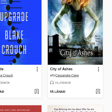
de
City of Ashes
ke Crouch
eftir
Cassandra Clare
ÓÐBÓK
HLJÓÐBÓK
NAÐ
FÁ LÁNAÐ