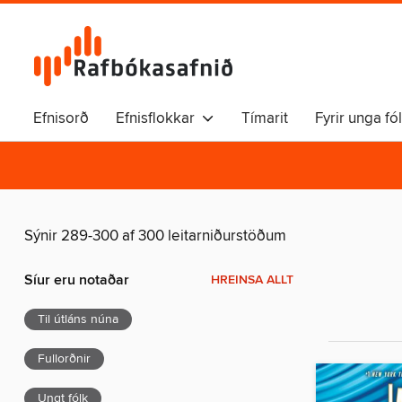
Efnisorð
Efnisflokkar
Tímarit
Fyrir unga fó
Sýnir 289-300 af 300 leitarniðurstöðum
Síur eru notaðar
HREINSA ALLT
Til útláns núna
Fullorðnir
Ungt fólk