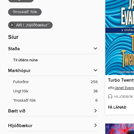
'Þroskað' fólk
×
Allt í „hljóðbækur“
Síur
Staða
Til útláns núna
Markhópur
Turbo Twent
Fullorðnir
256
eftir
Janet Evan
Ungt fólk
38
HLJÓÐBÓK
'Þroskað' fólk
6
FÁ LÁNAÐ
Bætt við
Hljóðbækur