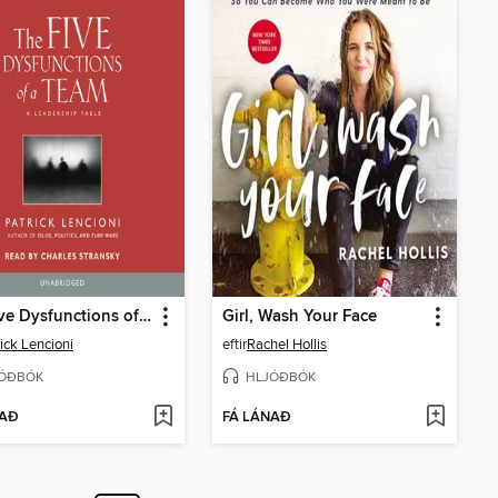
The Five Dysfunctions of a Team
Girl, Wash Your Face
ick Lencioni
eftir
Rachel Hollis
ÓÐBÓK
HLJÓÐBÓK
NAÐ
FÁ LÁNAÐ