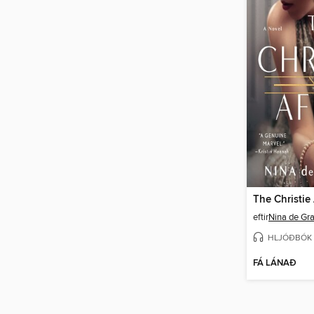
The Christie 
eftir
Nina de Gr
HLJÓÐBÓK
FÁ LÁNAÐ