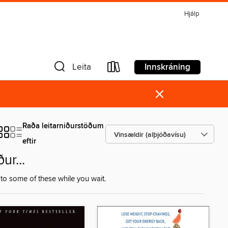
Hjálp
Innskráning
Leita
×
Raða leitarniðurstöðum
eftir
ur...
to some of these while you wait.