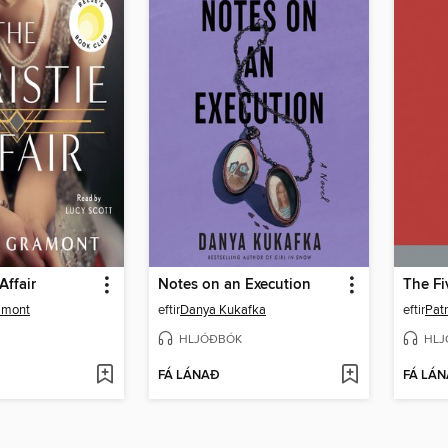
Affair
Notes on an Execution
amont
eftir
Danya Kukafka
eftir
Patr
HLJÓÐBÓK
HLJ
FÁ LÁNAÐ
FÁ LÁ