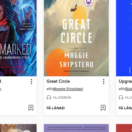
d
Great Circle
Upgra
n
eftir
Maggie Shipstead
eftir
Bla
HLJÓÐBÓK
HLJ
FÁ LÁNAÐ
FÁ LÁ