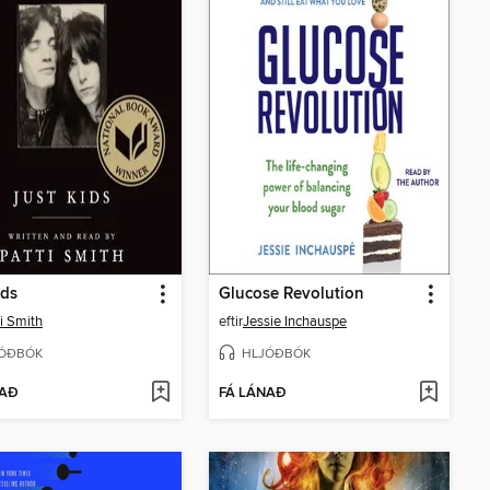
ids
Glucose Revolution
i Smith
eftir
Jessie Inchauspe
ÓÐBÓK
HLJÓÐBÓK
NAÐ
FÁ LÁNAÐ