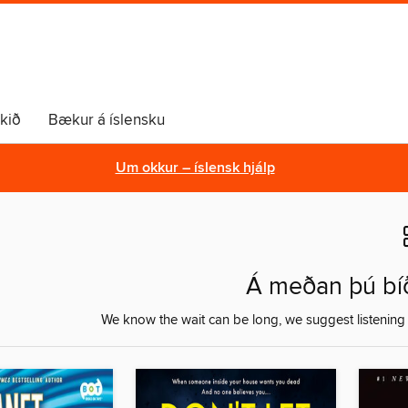
lkið
Bækur á íslensku
Um okkur – íslensk hjálp
Á meðan þú bíð
We know the wait can be long, we suggest listening 