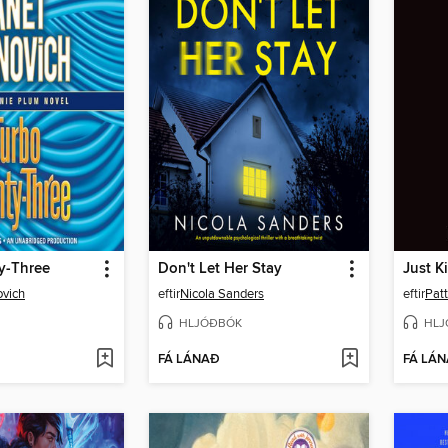
y-Three
Don't Let Her Stay
Just K
ovich
eftir
Nicola Sanders
eftir
Patt
HLJÓÐBÓK
HLJ
FÁ LÁNAÐ
FÁ LÁ