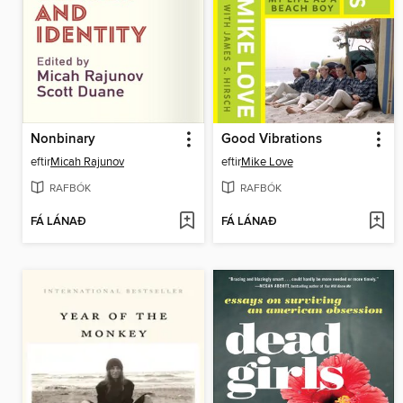
Nonbinary
Good Vibrations
eftir
Micah Rajunov
eftir
Mike Love
RAFBÓK
RAFBÓK
FÁ LÁNAÐ
FÁ LÁNAÐ