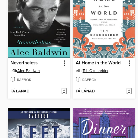
Nevertheless
At Home in the World
eftir
Alec Baldwin
eftir
Tsh Oxenreider
RAFBÓK
RAFBÓK
FÁ LÁNAÐ
FÁ LÁNAÐ