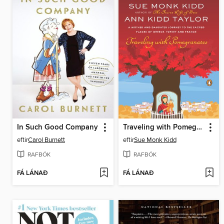
In Such Good Company
Traveling with Pomegranates
eftir
Carol Burnett
eftir
Sue Monk Kidd
RAFBÓK
RAFBÓK
FÁ LÁNAÐ
FÁ LÁNAÐ