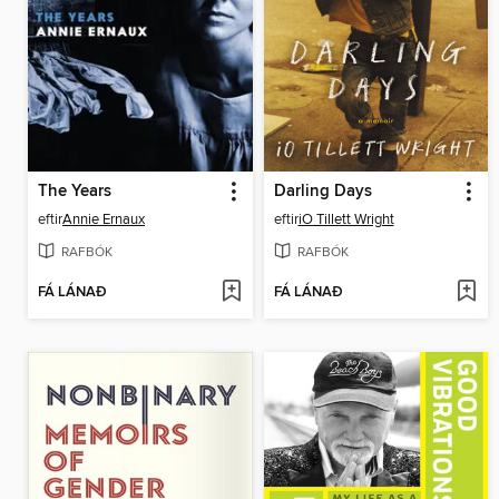
The Years
Darling Days
eftir
Annie Ernaux
eftir
iO Tillett Wright
RAFBÓK
RAFBÓK
FÁ LÁNAÐ
FÁ LÁNAÐ