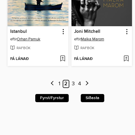
Istanbul
Joni Mitchell
eftir
Orhan Pamuk
eftir
Malka Marom
RAFBÓK
RAFBÓK
FÁ LÁNAÐ
FÁ LÁNAÐ
1
2
3
4
Fyrst/Fyrstur
Síðasta