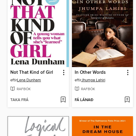
Not That Kind of Girl
In Other Words
eftir
Lena Dunham
eftir
Jhumpa Lahiri
RAFBÓK
RAFBÓK
TAKA FRÁ
FÁ LÁNAÐ