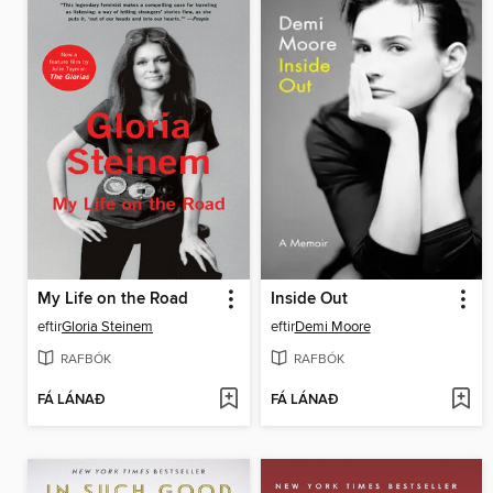
My Life on the Road
Inside Out
eftir
Gloria Steinem
eftir
Demi Moore
RAFBÓK
RAFBÓK
FÁ LÁNAÐ
FÁ LÁNAÐ