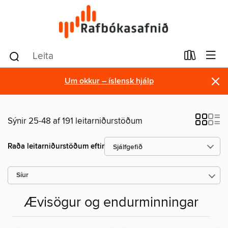
×
Um okkur – íslensk hjálp
Sýnir 25-48 af 191 leitarniðurstöðum
Raða leitarniðurstöðum eftir
Síur
Ævisögur og endurminningar