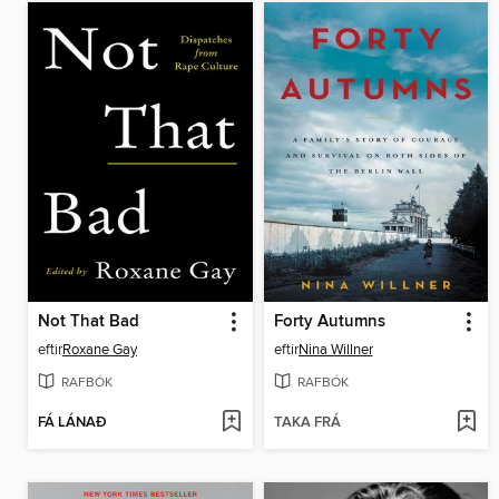
Not That Bad
Forty Autumns
eftir
Roxane Gay
eftir
Nina Willner
RAFBÓK
RAFBÓK
FÁ LÁNAÐ
TAKA FRÁ