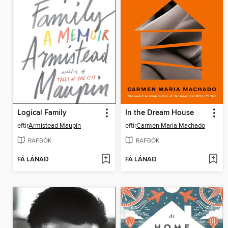
Logical Family
In the Dream House
eftir
Armistead Maupin
eftir
Carmen Maria Machado
RAFBÓK
RAFBÓK
FÁ LÁNAÐ
FÁ LÁNAÐ