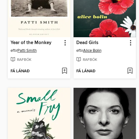
Year of the Monkey
Dead Girls
eftir
Patti Smith
eftir
Alice Bolin
RAFBÓK
RAFBÓK
FÁ LÁNAÐ
FÁ LÁNAÐ