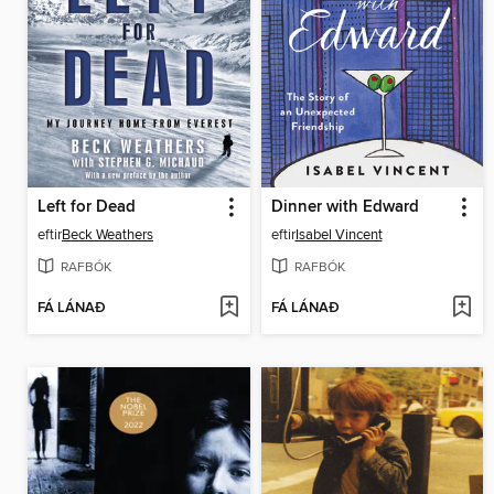
Left for Dead
Dinner with Edward
eftir
Beck Weathers
eftir
Isabel Vincent
RAFBÓK
RAFBÓK
FÁ LÁNAÐ
FÁ LÁNAÐ