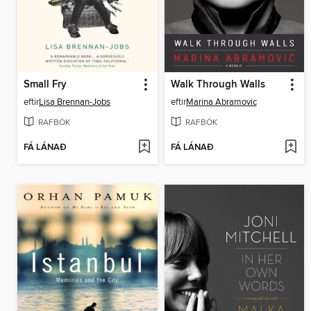
Small Fry
Walk Through Walls
eftir
Lisa Brennan-Jobs
eftir
Marina Abramovic
RAFBÓK
RAFBÓK
FÁ LÁNAÐ
FÁ LÁNAÐ