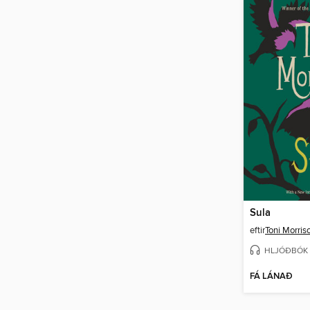
Sula
eftir
Toni Morris
HLJÓÐBÓK
FÁ LÁNAÐ