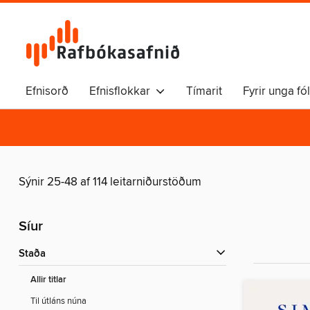
Efnisorð
Efnisflokkar
Tímarit
Fyrir unga fó
Sýnir 25-48 af 114 leitarniðurstöðum
Síur
Staða
Allir titlar
Til útláns núna