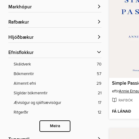
Markhópur
rafbækur
Hljóðbækur
Efnisflokkur
Skáldverk
70
Bókmenntir
57
Simple Pass
Almennt efni
29
eftir
Annie Erna
Sígildar bókmenntir
21
RAFBÓK
Ævisögur og sjálfsævisögur
17
FÁ LÁNAÐ
Ritgerðir
12
Meira