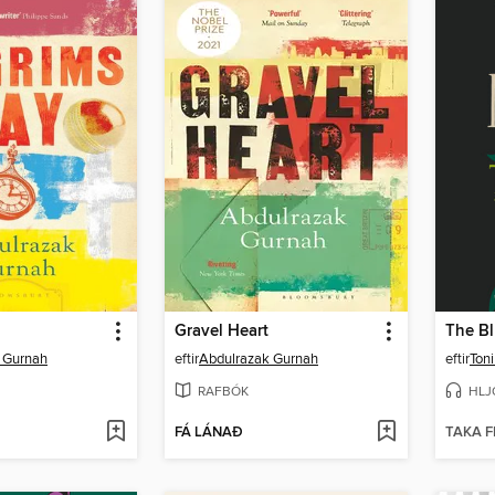
Gravel Heart
The Bl
 Gurnah
eftir
Abdulrazak Gurnah
eftir
Toni
RAFBÓK
HLJ
FÁ LÁNAÐ
TAKA F