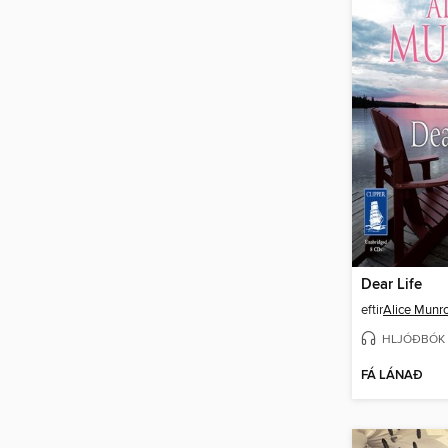
Dear Life
eftir
Alice Munr
HLJÓÐBÓK
FÁ LÁNAÐ