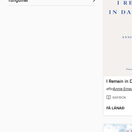
Tungumál
I Remain in 
eftir
Annie Erna
RAFBÓK
FÁ LÁNAÐ