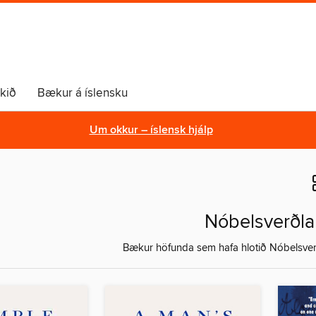
lkið
Bækur á íslensku
Um okkur – íslensk hjálp
Nóbelsverðl
Bækur höfunda sem hafa hlotið Nóbelsve