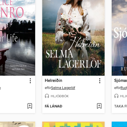
Helreiðin
Sjóman
o
eftir
Selma Lagerlöf
eftir
Rud
HLJÓÐBÓK
HLJ
FÁ LÁNAÐ
TAKA F