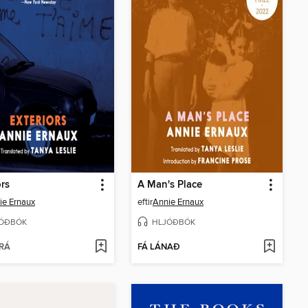
ors
A Man's Place
ie Ernaux
eftir
Annie Ernaux
ÓÐBÓK
HLJÓÐBÓK
RÁ
FÁ LÁNAÐ