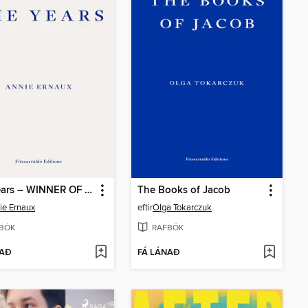
The Years – WINNER OF THE 2022 NOBEL PRIZE IN LITERATURE
The Books of Jacob
ie Ernaux
eftir
Olga Tokarczuk
BÓK
RAFBÓK
NAÐ
FÁ LÁNAÐ