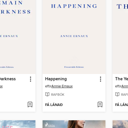
Darkness
Happening
ux
eftir
Annie Ernaux
eftir
Ann
RAFBÓK
RAF
FÁ LÁNAÐ
FÁ LÁ