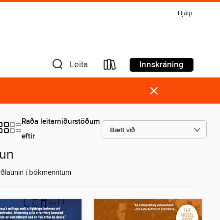
Hjálp
Innskráning
Leita
×
Raða leitarniðurstöðum
eftir
aun
rðlaunin í bókmenntum