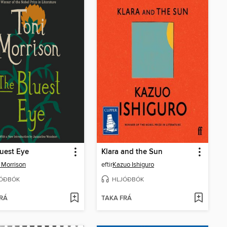
uest Eye
Klara and the Sun
 Morrison
eftir
Kazuo Ishiguro
ÓÐBÓK
HLJÓÐBÓK
RÁ
TAKA FRÁ