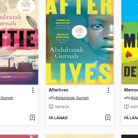
Afterlives
Memor
 Gurnah
eftir
Abdulrazak Gurnah
eftir
Abd
RAFBÓK
RAF
FÁ LÁNAÐ
FÁ LÁ