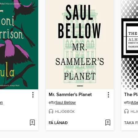
Mr. Sammler's Planet
on
eftir
Saul Bellow
eftir
Alb
HLJÓÐBÓK
HLJ
FÁ LÁNAÐ
TAKA F