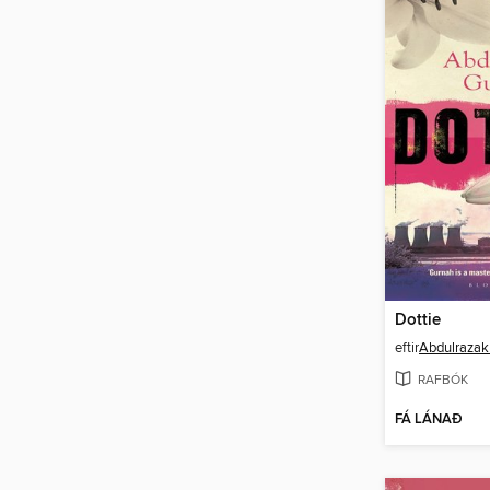
Dottie
eftir
Abdulrazak
RAFBÓK
FÁ LÁNAÐ