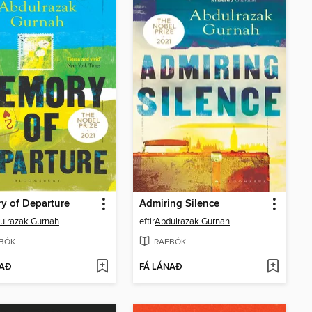
y of Departure
Admiring Silence
ulrazak Gurnah
eftir
Abdulrazak Gurnah
BÓK
RAFBÓK
NAÐ
FÁ LÁNAÐ