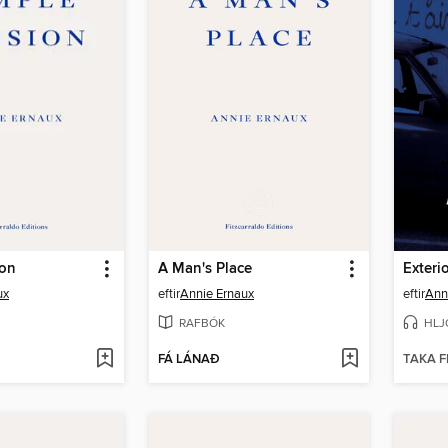
ion
A Man's Place
Exteri
ux
eftir
Annie Ernaux
eftir
Ann
RAFBÓK
HLJ
FÁ LÁNAÐ
TAKA F