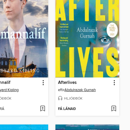
nalíf
Afterlives
yard Kipling
eftir
Abdulrazak Gurnah
ÓÐBÓK
HLJÓÐBÓK
RÁ
FÁ LÁNAÐ