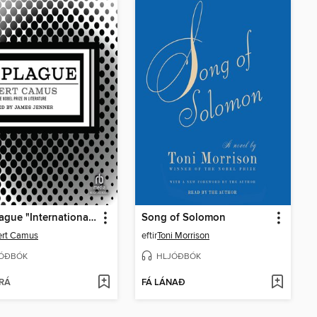
The Plague "International Edition"
Song of Solomon
ert Camus
eftir
Toni Morrison
ÓÐBÓK
HLJÓÐBÓK
RÁ
FÁ LÁNAÐ