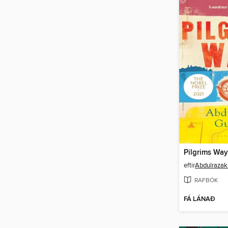
Pilgrims Way
eftir
Abdulrazak
RAFBÓK
FÁ LÁNAÐ